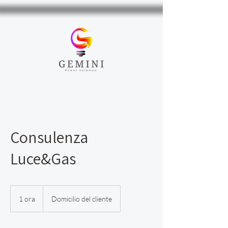
Consulenza
Luce&Gas
1 ora
1
Domicilio del cliente
o
r