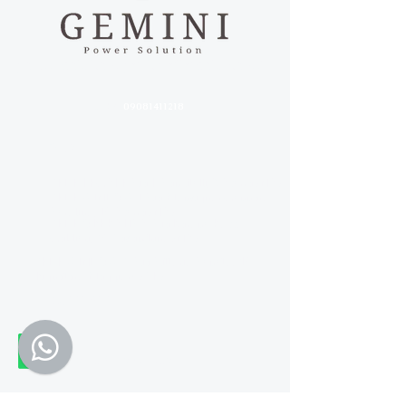
power solution, parti dalla soluzione!
P.IVA:
09081411218
SEDI
_______________
SEDE LEGALE:Via L.Vanvitelli, 3 Acerra (NA)
SEDE WINDOW 1:Via Monsignor Gennaro
Verolino, 19 Acerra (NA)
SEDE OPERATIVA
: Via Barone Rocco
Galdieri, 29 Casandrino (NA)
SEDE WINDOW 2
: Via Vittorio Veneto, 49
Pignataro Maggiore (CE)
CONTATTI
_________________
(+39)
081 1975 1509
info@geminisrl.net