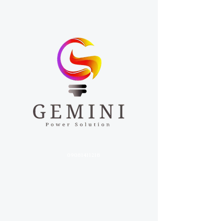
power solution, parti dalla soluzione!
P.IVA:
09081411218
SEDI
_______________
SEDE LEGALE:Via L.Vanvitelli, 3 Acerra (NA)
SEDE WINDOW 1:Via Monsignor Gennaro
Verolino, 19 Acerra (NA)
SEDE OPERATIVA
: Via Barone Rocco